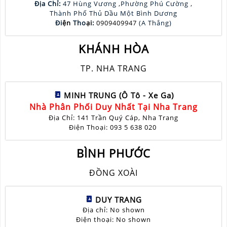
Địa Chỉ:
47 Hùng Vương ,Phường Phú Cường ,
Thành Phố Thủ Dầu Một Bình Dương
Đi
ện
Tho
ại
:
0909409947
(A Thắng)
KHÁNH HÒA
TP. NHA TRANG
MINH TRUNG (Ô Tô - Xe Ga)
Nhà Phân Phối Duy Nhất Tại Nha Trang
Địa Chỉ: 141 Trần Quý Cáp, Nha Trang
Điện Thoại: 093 5 638 020
BÌNH PHƯỚC
ĐỒNG XOÀI
DUY TRANG
Địa chỉ: No shown
Điện thoại: No shown